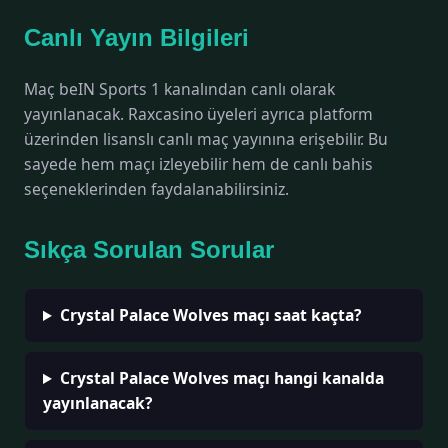
Canlı Yayın Bilgileri
Maç beIN Sports 1 kanalından canlı olarak
yayınlanacak. Raxcasino üyeleri ayrıca platform
üzerinden lisanslı canlı maç yayınına erişebilir. Bu
sayede hem maçı izleyebilir hem de canlı bahis
seçeneklerinden faydalanabilirsiniz.
Sıkça Sorulan Sorular
Crystal Palace Wolves maçı saat kaçta?
Crystal Palace Wolves maçı hangi kanalda
yayınlanacak?