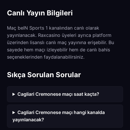
Canlı Yayın Bilgileri
Maç beIN Sports 1 kanalından canlı olarak
yayınlanacak. Raxcasino üyeleri ayrıca platform
üzerinden lisanslı canlı maç yayınına erişebilir. Bu
sayede hem maçı izleyebilir hem de canlı bahis
seçeneklerinden faydalanabilirsiniz.
Sıkça Sorulan Sorular
Cagliari Cremonese maçı saat kaçta?
Cagliari Cremonese maçı hangi kanalda
yayınlanacak?