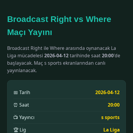
Broadcast Right vs Where
Maçı Yayını
Broadcast Right ile Where arasında oynanacak La
Liga mücadelesi
2026-04-12
tarihinde saat
20:00
'de
başlayacak. Maç s sports ekranlarından canlı
yayınlanacak.
📅 Tarih
2026-04-12
⏰ Saat
20:00
📺 Yayıncı
s sports
🏆 Lig
La Liga