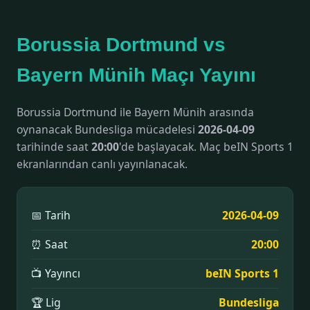
Borussia Dortmund vs
Bayern Münih Maçı Yayını
Borussia Dortmund ile Bayern Münih arasında
oynanacak Bundesliga mücadelesi
2026-04-09
tarihinde saat
20:00
'de başlayacak. Maç beIN Sports 1
ekranlarından canlı yayınlanacak.
📅 Tarih
2026-04-09
⏰ Saat
20:00
📺 Yayıncı
beIN Sports 1
🏆 Lig
Bundesliga