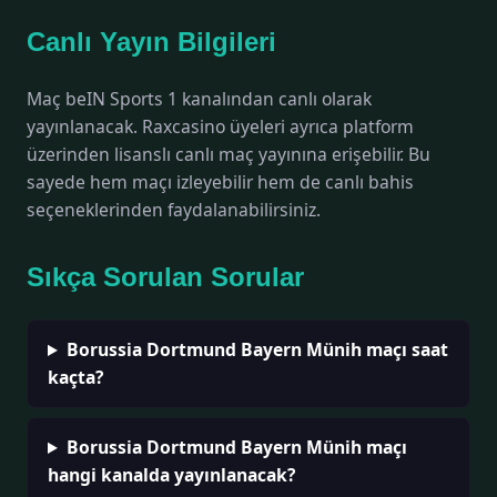
Canlı Yayın Bilgileri
Maç beIN Sports 1 kanalından canlı olarak
yayınlanacak. Raxcasino üyeleri ayrıca platform
üzerinden lisanslı canlı maç yayınına erişebilir. Bu
sayede hem maçı izleyebilir hem de canlı bahis
seçeneklerinden faydalanabilirsiniz.
Sıkça Sorulan Sorular
Borussia Dortmund Bayern Münih maçı saat
kaçta?
Borussia Dortmund Bayern Münih maçı
hangi kanalda yayınlanacak?