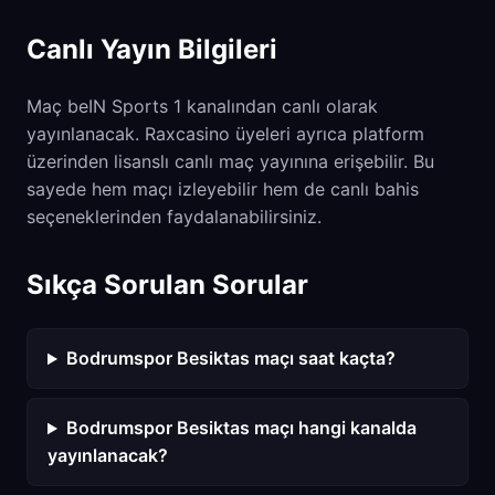
Canlı Yayın Bilgileri
Maç beIN Sports 1 kanalından canlı olarak
yayınlanacak. Raxcasino üyeleri ayrıca platform
üzerinden lisanslı canlı maç yayınına erişebilir. Bu
sayede hem maçı izleyebilir hem de canlı bahis
seçeneklerinden faydalanabilirsiniz.
Sıkça Sorulan Sorular
Bodrumspor Besiktas maçı saat kaçta?
Bodrumspor Besiktas maçı hangi kanalda
yayınlanacak?