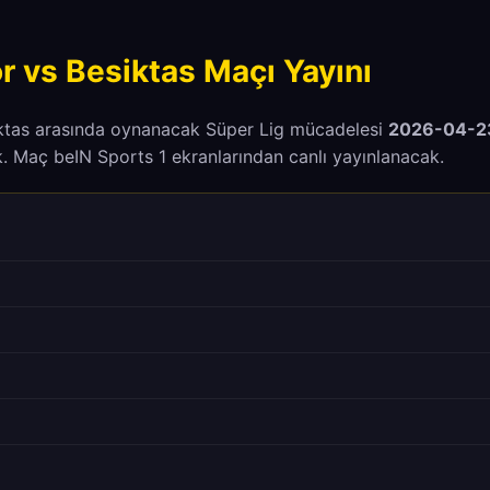
 vs Besiktas Maçı Yayını
ktas arasında oynanacak Süper Lig mücadelesi
2026-04-2
. Maç beIN Sports 1 ekranlarından canlı yayınlanacak.