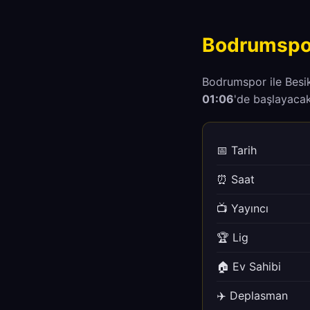
Bodrumspor
Bodrumspor ile Besi
01:06
'de başlayacak
📅 Tarih
⏰ Saat
📺 Yayıncı
🏆 Lig
🏠 Ev Sahibi
✈️ Deplasman