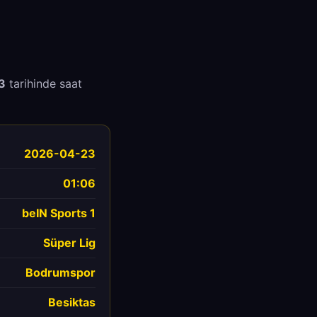
3
tarihinde saat
2026-04-23
01:06
beIN Sports 1
Süper Lig
Bodrumspor
Besiktas