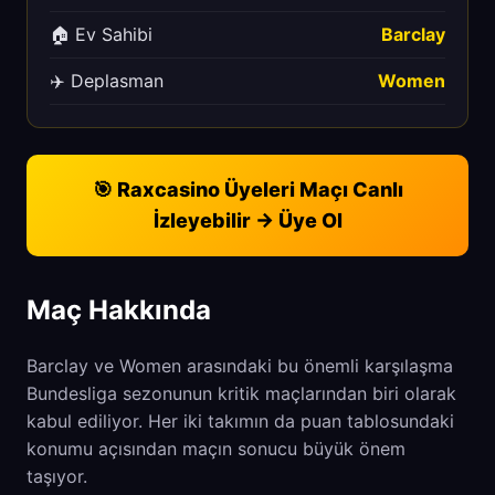
🏠 Ev Sahibi
Barclay
✈️ Deplasman
Women
🎯 Raxcasino Üyeleri Maçı Canlı
İzleyebilir → Üye Ol
Maç Hakkında
Barclay ve Women arasındaki bu önemli karşılaşma
Bundesliga sezonunun kritik maçlarından biri olarak
kabul ediliyor. Her iki takımın da puan tablosundaki
konumu açısından maçın sonucu büyük önem
taşıyor.