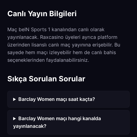
Canlı Yayın Bilgileri
Maç beIN Sports 1 kanalından canlı olarak
yayınlanacak. Raxcasino üyeleri ayrıca platform
üzerinden lisanslı canlı maç yayınına erişebilir. Bu
sayede hem maçı izleyebilir hem de canlı bahis
seçeneklerinden faydalanabilirsiniz.
Sıkça Sorulan Sorular
Barclay Women maçı saat kaçta?
Barclay Women maçı hangi kanalda
yayınlanacak?