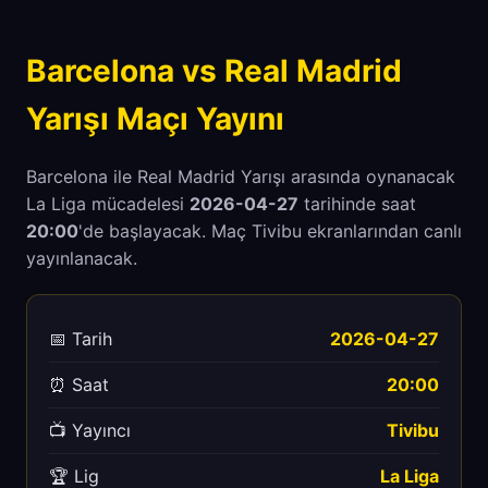
Barcelona vs Real Madrid
Yarışı Maçı Yayını
Barcelona ile Real Madrid Yarışı arasında oynanacak
La Liga mücadelesi
2026-04-27
tarihinde saat
20:00
'de başlayacak. Maç Tivibu ekranlarından canlı
yayınlanacak.
📅 Tarih
2026-04-27
⏰ Saat
20:00
📺 Yayıncı
Tivibu
🏆 Lig
La Liga