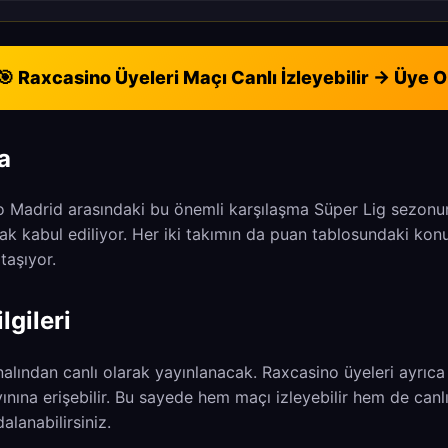
🎯 Raxcasino Üyeleri Maçı Canlı İzleyebilir → Üye O
a
o Madrid arasındaki bu önemli karşılaşma Süper Lig sezonun
rak kabul ediliyor. Her iki takımın da puan tablosundaki ko
aşıyor.
lgileri
lından canlı olarak yayınlanacak. Raxcasino üyeleri ayrıca
yınına erişebilir. Bu sayede hem maçı izleyebilir hem de canl
lanabilirsiniz.