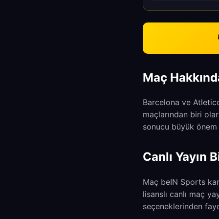
Maç Hakkınd
Barcelona ve Atletic
maçlarından biri ola
sonucu büyük önem t
Canlı Yayın Bi
Maç beIN Sports kana
lisanslı canlı maç ya
seçeneklerinden fayda