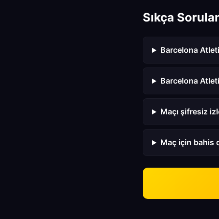
Sıkça Sorula
Barcelona Atlet
Barcelona Atlet
Maçı şifresiz iz
Maç için bahis 