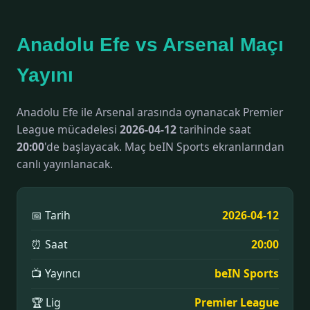
Anadolu Efe vs Arsenal Maçı
Yayını
Anadolu Efe ile Arsenal arasında oynanacak Premier
League mücadelesi
2026-04-12
tarihinde saat
20:00
'de başlayacak. Maç beIN Sports ekranlarından
canlı yayınlanacak.
📅 Tarih
2026-04-12
⏰ Saat
20:00
📺 Yayıncı
beIN Sports
🏆 Lig
Premier League