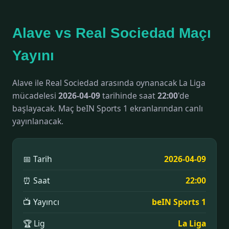
Alave vs Real Sociedad Maçı
Yayını
Alave ile Real Sociedad arasında oynanacak La Liga
mücadelesi
2026-04-09
tarihinde saat
22:00
'de
başlayacak. Maç beIN Sports 1 ekranlarından canlı
yayınlanacak.
📅 Tarih
2026-04-09
⏰ Saat
22:00
📺 Yayıncı
beIN Sports 1
🏆 Lig
La Liga