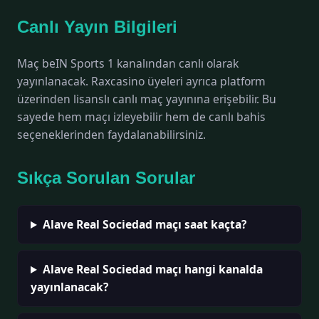
Canlı Yayın Bilgileri
Maç beIN Sports 1 kanalından canlı olarak
yayınlanacak. Raxcasino üyeleri ayrıca platform
üzerinden lisanslı canlı maç yayınına erişebilir. Bu
sayede hem maçı izleyebilir hem de canlı bahis
seçeneklerinden faydalanabilirsiniz.
Sıkça Sorulan Sorular
Alave Real Sociedad maçı saat kaçta?
Alave Real Sociedad maçı hangi kanalda
yayınlanacak?